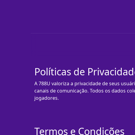
Políticas de Privacida
A 788U valoriza a privacidade de seus usuá
canais de comunicação. Todos os dados cole
jogadores.
Termos e Condições