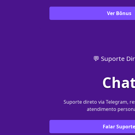
Ver Bônus
💬 Suporte Di
Cha
Suporte direto via Telegram, r
atendimento persona
Falar Suport