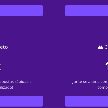
reto
👥 
t
espostas rápidas e
Junte-se a uma com
lizado!
compa
e