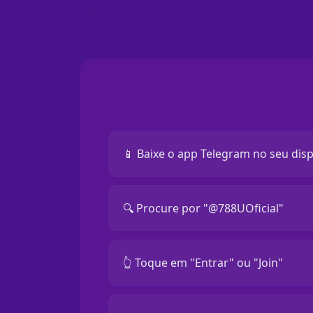
📱 Baixe o app Telegram no seu disp
🔍 Procure por "@788UOficial"
👆 Toque em "Entrar" ou "Join"