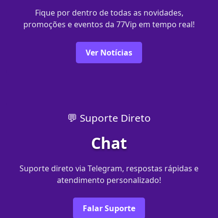
Fique por dentro de todas as novidades,
promoções e eventos da 77Vip em tempo real!
Ver Notícias
💬 Suporte Direto
Chat
Suporte direto via Telegram, respostas rápidas e
atendimento personalizado!
Falar Suporte