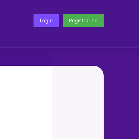
Login
Registrar-se