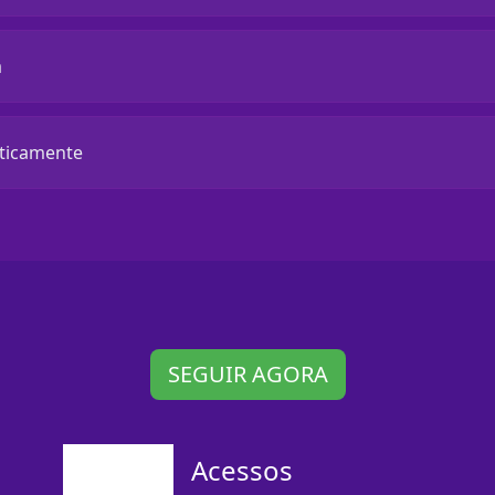
a
aticamente
SEGUIR AGORA
Acessos