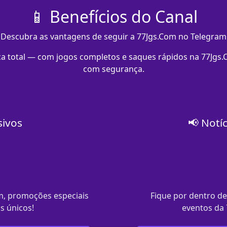
📱 Benefícios do Canal
Descubra as vantagens de seguir a 77Jgs.Com no Telegram
a total — com jogos completos e saques rápidos na 77Jgs.
com segurança.
sivos
📢 Notí
m, promoções especiais
Fique por dentro d
s únicos!
eventos da