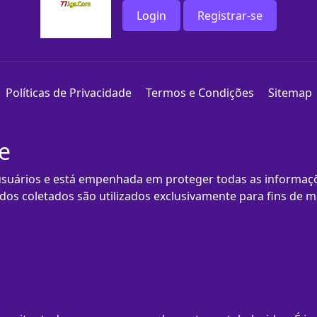
Login
Registrar-se
Políticas de Privacidade
Termos e Condições
Sitemap
de
 usuários e está empenhada em proteger todas as informaç
os coletados são utilizados exclusivamente para fins de m