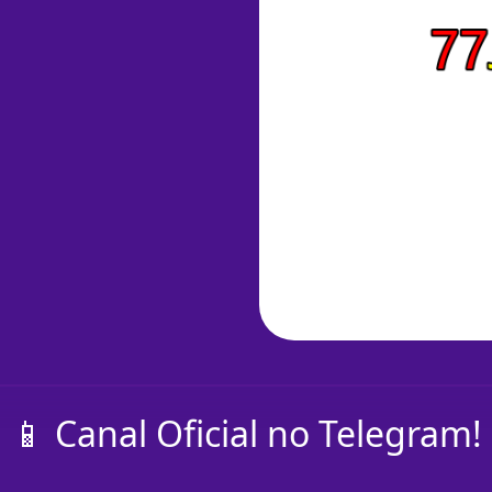
📱 Canal Oficial no Telegram!