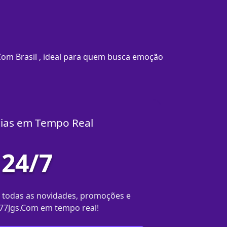
Com Brasil , ideal para quem busca emoção
cias em Tempo Real
24/7
e todas as novidades, promoções e
 77Jgs.Com em tempo real!