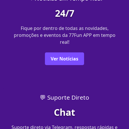
24/7
Fique por dentro de todas as novidades,
promoções e eventos da 77Fun APP em tempo
real!
Ver Notícias
💬 Suporte Direto
Chat
Suporte direto via Telegram, respostas rápidas e