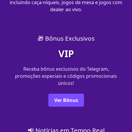
incluindo caça-níqueis, jogos de mesa e jogos com
dealer ao vivo.
🎁 Bônus Exclusivos
VIP
Receba bônus exclusivos do Telegram,
promoções especiais e códigos promocionais
únicos!
Ver Bônus
📢 Notícias em Tempo Real