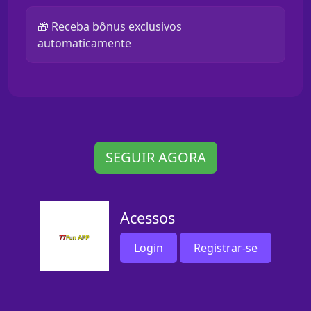
🎁 Receba bônus exclusivos
automaticamente
SEGUIR AGORA
Acessos
Login
Registrar-se