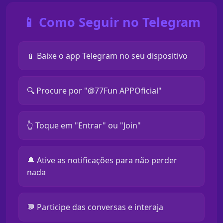
📱 Como Seguir no Telegram
📱 Baixe o app Telegram no seu dispositivo
🔍 Procure por "@77Fun APPOficial"
👆 Toque em "Entrar" ou "Join"
🔔 Ative as notificações para não perder
nada
💬 Participe das conversas e interaja