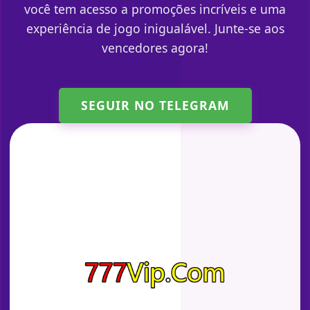
você tem acesso a promoções incríveis e uma
experiência de jogo inigualável. Junte-se aos
vencedores agora!
SEGUIR NO TELEGRAM