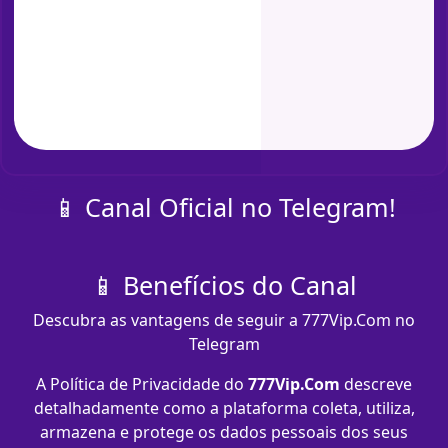
📱 Canal Oficial no Telegram!
📱 Benefícios do Canal
Descubra as vantagens de seguir a 777Vip.Com no
Telegram
A Política de Privacidade do
777Vip.Com
descreve
detalhadamente como a plataforma coleta, utiliza,
armazena e protege os dados pessoais dos seus