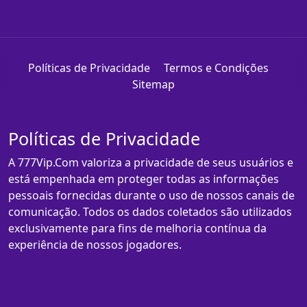
Políticas de Privacidade
Termos e Condições
Sitemap
Políticas de Privacidade
A 777Vip.Com valoriza a privacidade de seus usuários e
está empenhada em proteger todas as informações
pessoais fornecidas durante o uso de nossos canais de
comunicação. Todos os dados coletados são utilizados
exclusivamente para fins de melhoria contínua da
experiência de nossos jogadores.