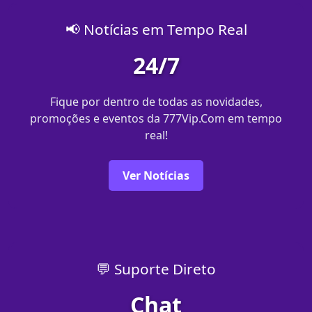
📢 Notícias em Tempo Real
24/7
Fique por dentro de todas as novidades,
promoções e eventos da 777Vip.Com em tempo
real!
Ver Notícias
💬 Suporte Direto
Chat