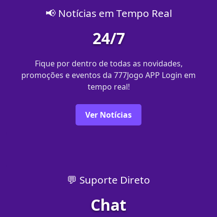
📢 Notícias em Tempo Real
24/7
Fique por dentro de todas as novidades,
promoções e eventos da 777Jogo APP Login em
tempo real!
Ver Notícias
💬 Suporte Direto
Chat