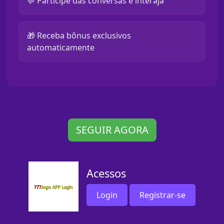
💬 Participe das conversas e interaja
🎁 Receba bônus exclusivos
automaticamente
SEGUIR AGORA
Acessos
Login
Registrar-se