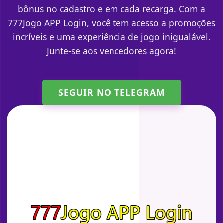
bônus no cadastro e em cada recarga. Com a
777Jogo APP Login, você tem acesso a promoções
incríveis e uma experiência de jogo inigualável.
Junte-se aos vencedores agora!
SEGUIR NO TELEGRAM