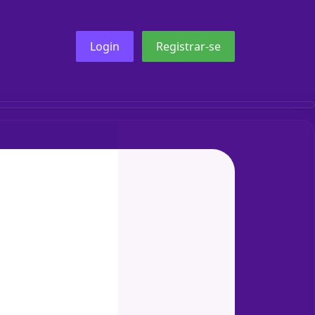
Login
Registrar-se