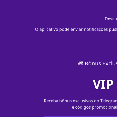
Descu
O aplicativo pode enviar notificações pu
🎁 Bônus Exclu
VIP
Receba bônus exclusivos do Telegra
e códigos promocionai