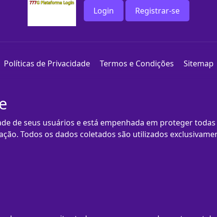
Login
Registrar-se
Políticas de Privacidade
Termos e Condições
Sitemap
de
dade de seus usuários e está empenhada em proteger todas
ção. Todos os dados coletados são utilizados exclusivamen