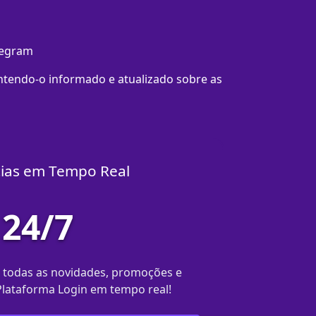
legram
antendo-o informado e atualizado sobre as
cias em Tempo Real
24/7
e todas as novidades, promoções e
Plataforma Login em tempo real!