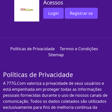
Acessos
Login
Registrar-se
Políticas de Privacidade
Termos e Condições
Sitemap
Políticas de Privacidade
A 777G.Com valoriza a privacidade de seus usuários e
está empenhada em proteger todas as informações
pessoais fornecidas durante o uso de nossos canais de
comunicação. Todos os dados coletados são utilizados
exclusivamente para fins de melhoria contínua da