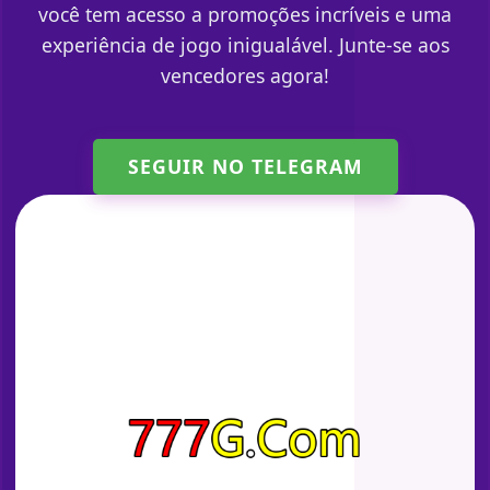
você tem acesso a promoções incríveis e uma
experiência de jogo inigualável. Junte-se aos
vencedores agora!
SEGUIR NO TELEGRAM