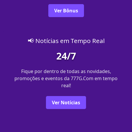
Ver Bônus
📢 Notícias em Tempo Real
24/7
Fique por dentro de todas as novidades,
promoções e eventos da 777G.Com em tempo
real!
Ver Notícias