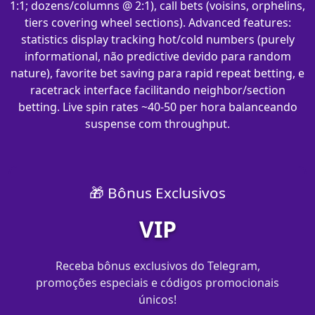
1:1; dozens/columns @ 2:1), call bets (voisins, orphelins,
tiers covering wheel sections). Advanced features:
statistics display tracking hot/cold numbers (purely
informational, não predictive devido para random
nature), favorite bet saving para rapid repeat betting, e
racetrack interface facilitando neighbor/section
betting. Live spin rates ~40-50 per hora balanceando
suspense com throughput.
🎁 Bônus Exclusivos
VIP
Receba bônus exclusivos do Telegram,
promoções especiais e códigos promocionais
únicos!