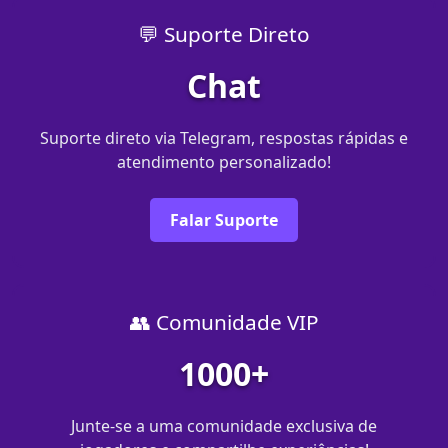
💬 Suporte Direto
Chat
Suporte direto via Telegram, respostas rápidas e
atendimento personalizado!
Falar Suporte
👥 Comunidade VIP
1000+
Junte-se a uma comunidade exclusiva de