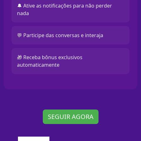
🔔 Ative as notificações para não perder
nada
💬 Participe das conversas e interaja
🎁 Receba bônus exclusivos
automaticamente
SEGUIR AGORA