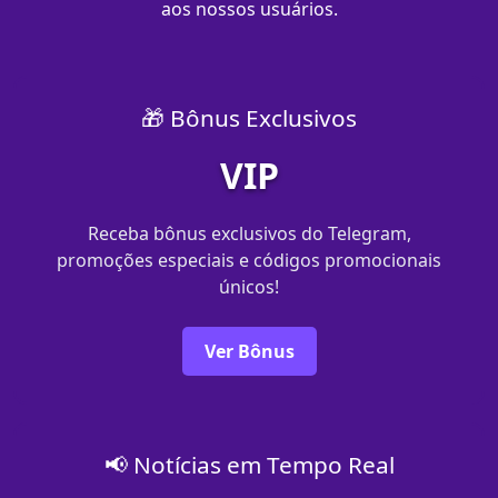
aos nossos usuários.
🎁 Bônus Exclusivos
VIP
Receba bônus exclusivos do Telegram,
promoções especiais e códigos promocionais
únicos!
Ver Bônus
📢 Notícias em Tempo Real