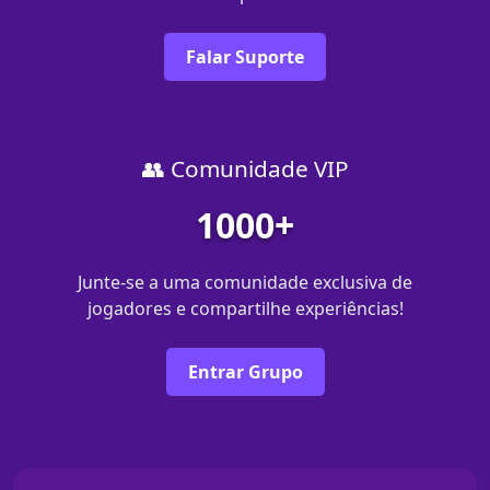
Falar Suporte
👥 Comunidade VIP
1000+
Junte-se a uma comunidade exclusiva de
jogadores e compartilhe experiências!
Entrar Grupo