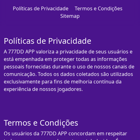
Políticas de Privacidade
Termos e Condições
Sitemap
Políticas de Privacidade
A 777DD APP valoriza a privacidade de seus usuários e
está empenhada em proteger todas as informações
pessoais fornecidas durante o uso de nossos canais de
comunicação. Todos os dados coletados são utilizados
exclusivamente para fins de melhoria contínua da
experiência de nossos jogadores.
Termos e Condições
Os usuários da 777DD APP concordam em respeitar