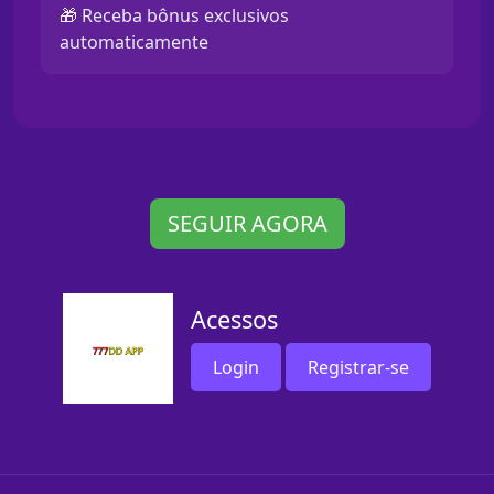
🎁 Receba bônus exclusivos
automaticamente
SEGUIR AGORA
Acessos
Login
Registrar-se