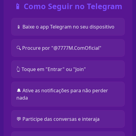
📱 Como Seguir no Telegram
📱 Baixe o app Telegram no seu dispositivo
🔍 Procure por "@7777M.ComOficial"
👆 Toque em "Entrar" ou "Join"
🔔 Ative as notificações para não perder
nada
💬 Participe das conversas e interaja