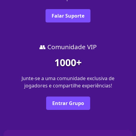
Falar Suporte
👥 Comunidade VIP
1000+
Junte-se a uma comunidade exclusiva de
jogadores e compartilhe experiências!
Entrar Grupo