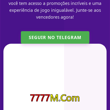
você tem acesso a promoções incríveis e uma
experiência de jogo inigualável. Junte-se aos
vencedores agora!
SEGUIR NO TELEGRAM