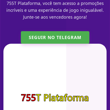
755T Plataforma, você tem acesso a promoções
incríveis e uma experiência de jogo inigualável.
Junte-se aos vencedores agora!
SEGUIR NO TELEGRAM