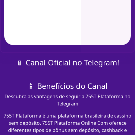
📱 Canal Oficial no Telegram!
📱 Benefícios do Canal
Descubra as vantagens de seguir a 755T Plataforma no
Telegram
755T Plataforma é uma plataforma brasileira de cassino
sem depósito. 755T Plataforma Online Com oferece
diferentes tipos de bônus sem depósito, cashback e