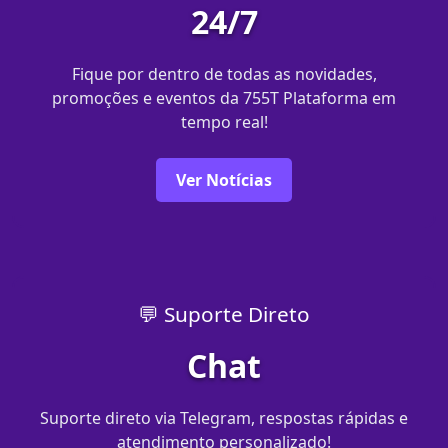
24/7
Fique por dentro de todas as novidades,
promoções e eventos da 755T Plataforma em
tempo real!
Ver Notícias
💬 Suporte Direto
Chat
Suporte direto via Telegram, respostas rápidas e
atendimento personalizado!