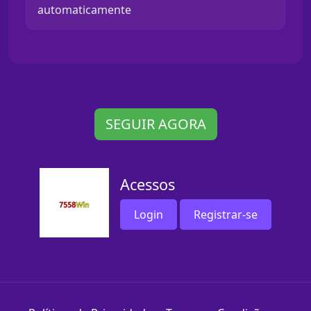
automaticamente
SEGUIR AGORA
Acessos
Login
Registrar-se