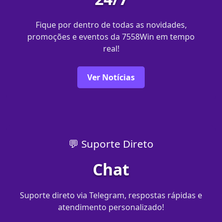
Fique por dentro de todas as novidades,
promoções e eventos da 7558Win em tempo
real!
Ver Notícias
💬 Suporte Direto
Chat
Suporte direto via Telegram, respostas rápidas e
atendimento personalizado!