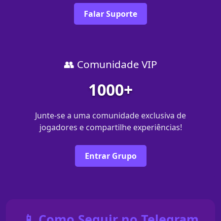
Falar Suporte
👥 Comunidade VIP
1000+
Junte-se a uma comunidade exclusiva de
jogadores e compartilhe experiências!
Entrar Grupo
📱 Como Seguir no Telegram