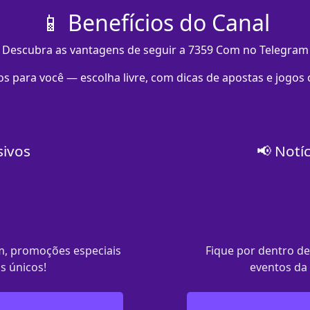
📱 Benefícios do Canal
Descubra as vantagens de seguir a 7359 Com no Telegram
s para você — escolha livre, com dicas de apostas e jogos o
sivos
📢 Notí
m, promoções especiais
Fique por dentro d
s únicos!
eventos da