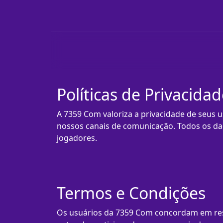
Políticas de Privacida
A 7359 Com valoriza a privacidade de seus
nossos canais de comunicação. Todos os dad
jogadores.
Termos e Condições
Os usuários da 7359 Com concordam em resp