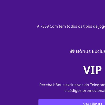
A 7359 Com tem todos os tipos de jogo
🎁 Bônus Exclu
VIP
Receba bônus exclusivos do Telegra
e códigos promocionai
Ver Bônus