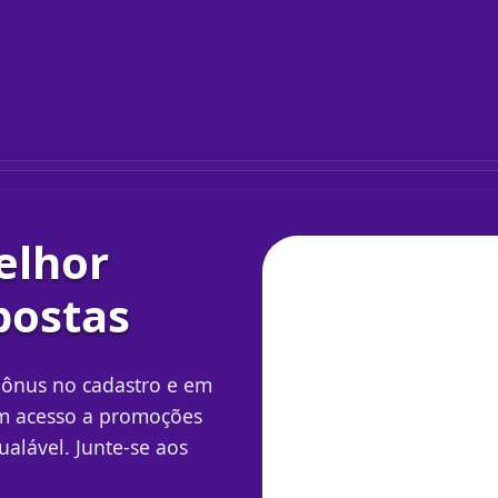
elhor
postas
bônus no cadastro e em
em acesso a promoções
ualável. Junte-se aos