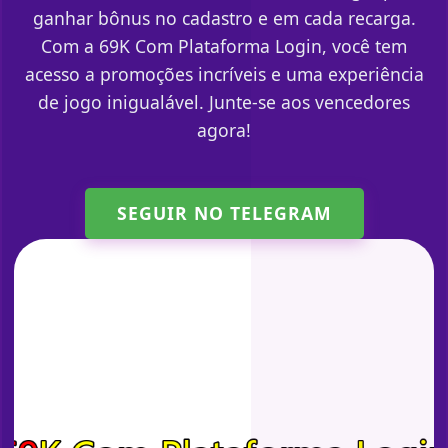
ganhar bônus no cadastro e em cada recarga.
Com a 69K Com Plataforma Login, você tem
acesso a promoções incríveis e uma experiência
de jogo inigualável. Junte-se aos vencedores
agora!
SEGUIR NO TELEGRAM