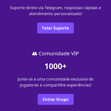
Suporte direto via Telegram, respostas rápidas e
atendimento personalizado!
Falar Suporte
👥 Comunidade VIP
1000+
Junte-se a uma comunidade exclusiva de
jogadores e compartilhe experiências!
Entrar Grupo