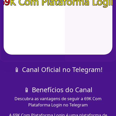
📱 Canal Oficial no Telegram!
📱 Benefícios do Canal
Descubra as vantagens de seguir a 69K Com
Plataforma Login no Telegram
A 69K Com Plataforma Login é uma plataforma de