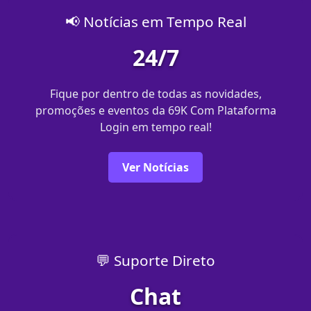
📢 Notícias em Tempo Real
24/7
Fique por dentro de todas as novidades,
promoções e eventos da 69K Com Plataforma
Login em tempo real!
Ver Notícias
💬 Suporte Direto
Chat