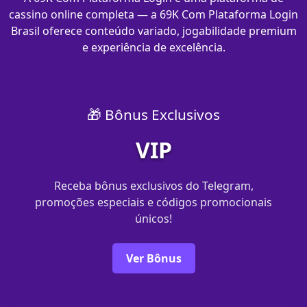
cassino online completa — a 69K Com Plataforma Login
Brasil oferece conteúdo variado, jogabilidade premium
e experiência de excelência.
🎁 Bônus Exclusivos
VIP
Receba bônus exclusivos do Telegram,
promoções especiais e códigos promocionais
únicos!
Ver Bônus