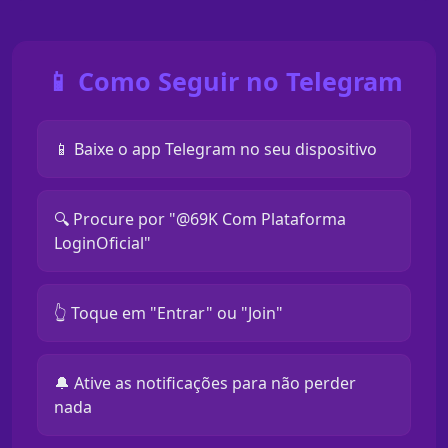
📱 Como Seguir no Telegram
📱 Baixe o app Telegram no seu dispositivo
🔍 Procure por "@69K Com Plataforma
LoginOficial"
👆 Toque em "Entrar" ou "Join"
🔔 Ative as notificações para não perder
nada