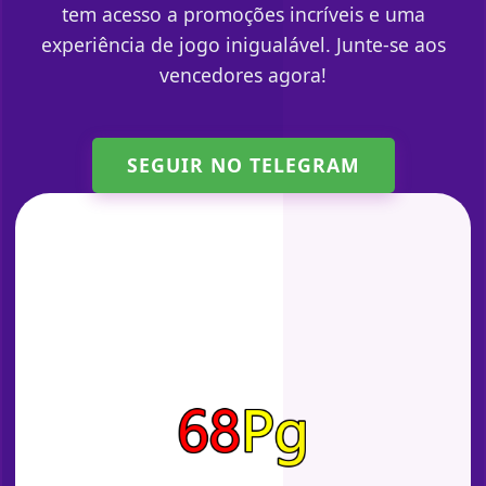
tem acesso a promoções incríveis e uma
experiência de jogo inigualável. Junte-se aos
vencedores agora!
SEGUIR NO TELEGRAM