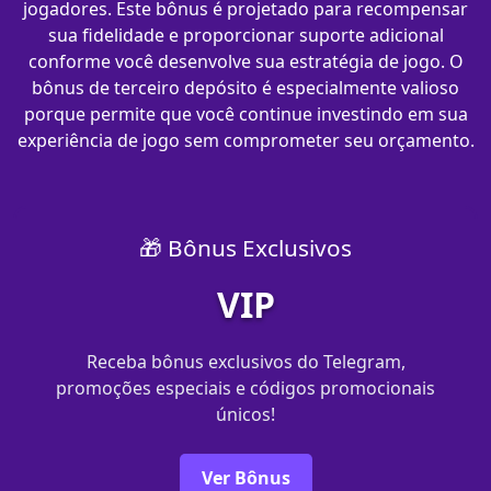
jogadores. Este bônus é projetado para recompensar
sua fidelidade e proporcionar suporte adicional
conforme você desenvolve sua estratégia de jogo. O
bônus de terceiro depósito é especialmente valioso
porque permite que você continue investindo em sua
experiência de jogo sem comprometer seu orçamento.
🎁 Bônus Exclusivos
VIP
Receba bônus exclusivos do Telegram,
promoções especiais e códigos promocionais
únicos!
Ver Bônus