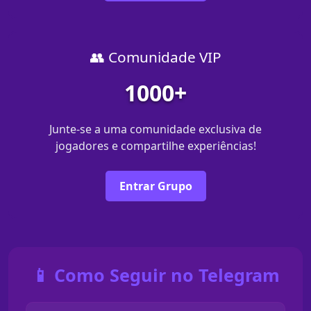
👥 Comunidade VIP
1000+
Junte-se a uma comunidade exclusiva de
jogadores e compartilhe experiências!
Entrar Grupo
📱 Como Seguir no Telegram