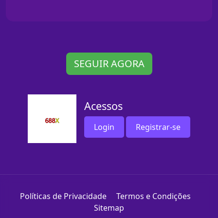
SEGUIR AGORA
Acessos
Login
Registrar-se
Políticas de Privacidade
Termos e Condições
Sitemap