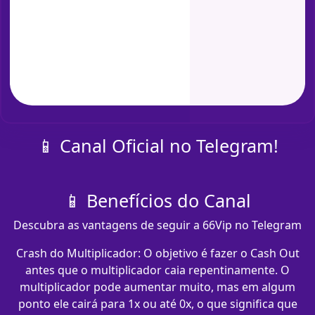
📱 Canal Oficial no Telegram!
📱 Benefícios do Canal
Descubra as vantagens de seguir a 66Vip no Telegram
Crash do Multiplicador: O objetivo é fazer o Cash Out
antes que o multiplicador caia repentinamente. O
multiplicador pode aumentar muito, mas em algum
ponto ele cairá para 1x ou até 0x, o que significa que