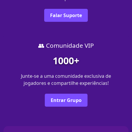
Falar Suporte
👥 Comunidade VIP
1000+
Junte-se a uma comunidade exclusiva de
jogadores e compartilhe experiências!
Entrar Grupo