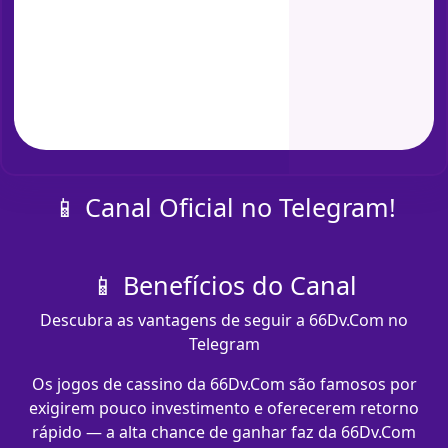
📱 Canal Oficial no Telegram!
📱 Benefícios do Canal
Descubra as vantagens de seguir a 66Dv.Com no
Telegram
Os jogos de cassino da 66Dv.Com são famosos por
exigirem pouco investimento e oferecerem retorno
rápido — a alta chance de ganhar faz da 66Dv.Com