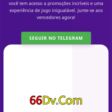
você tem acesso a promoções incríveis e uma
experiência de jogo inigualável. Junte-se aos
vencedores agora!
SEGUIR NO TELEGRAM