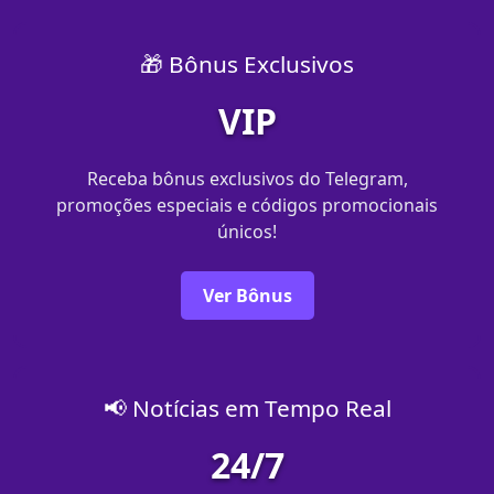
🎁 Bônus Exclusivos
VIP
Receba bônus exclusivos do Telegram,
promoções especiais e códigos promocionais
únicos!
Ver Bônus
📢 Notícias em Tempo Real
24/7