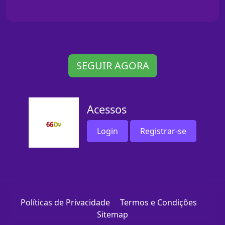
SEGUIR AGORA
Acessos
Login
Registrar-se
Políticas de Privacidade
Termos e Condições
Sitemap