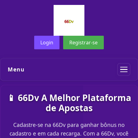
Login
Registrar-se
Menu
📱 66Dv A Melhor Plataforma
de Apostas
Cadastre-se na 66Dv para ganhar bônus no
cadastro e em cada recarga. Com a 66Dv, você