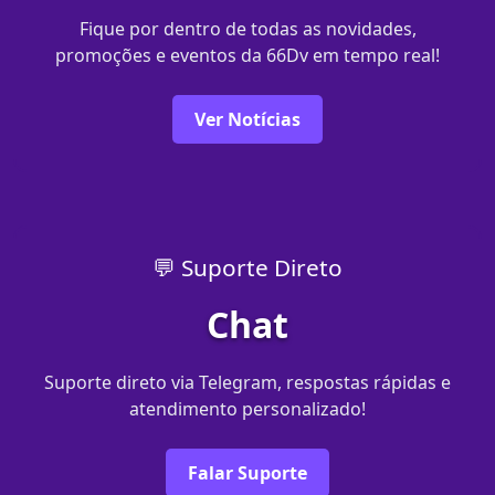
Fique por dentro de todas as novidades,
promoções e eventos da 66Dv em tempo real!
Ver Notícias
💬 Suporte Direto
Chat
Suporte direto via Telegram, respostas rápidas e
atendimento personalizado!
Falar Suporte