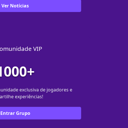
Ver Notícias
Comunidade VIP
1000+
unidade exclusiva de jogadores e
rtilhe experiências!
Entrar Grupo