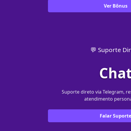
Ver Bônus
💬 Suporte Di
Cha
Suporte direto via Telegram, r
atendimento persona
Falar Suport