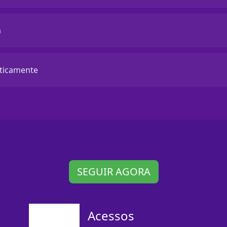
a
aticamente
SEGUIR AGORA
Acessos