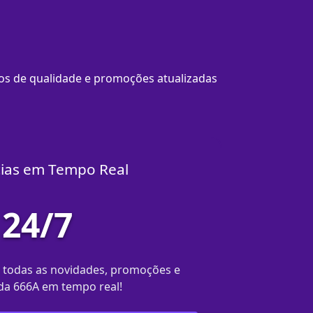
ços de qualidade e promoções atualizadas
cias em Tempo Real
24/7
e todas as novidades, promoções e
da 666A em tempo real!