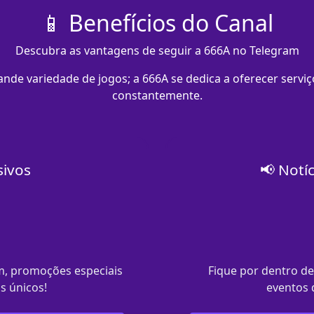
📱 Benefícios do Canal
Descubra as vantagens de seguir a 666A no Telegram
ande variedade de jogos; a 666A se dedica a oferecer servi
constantemente.
sivos
📢 Notí
m, promoções especiais
Fique por dentro d
s únicos!
eventos 