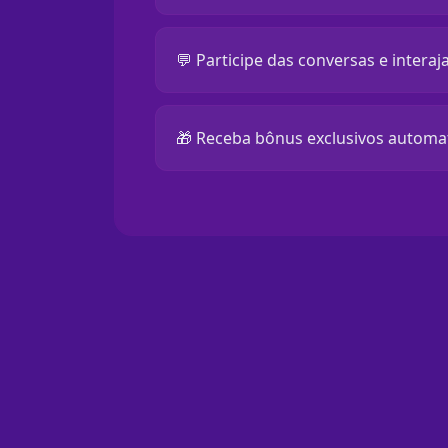
💬 Participe das conversas e interaj
🎁 Receba bônus exclusivos autom