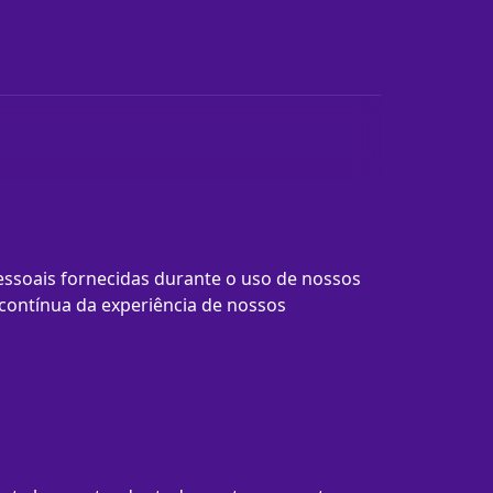
essoais fornecidas durante o uso de nossos
 contínua da experiência de nossos