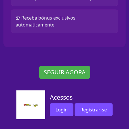
🎁 Receba bônus exclusivos
automaticamente
SEGUIR AGORA
Acessos
Login
Registrar-se