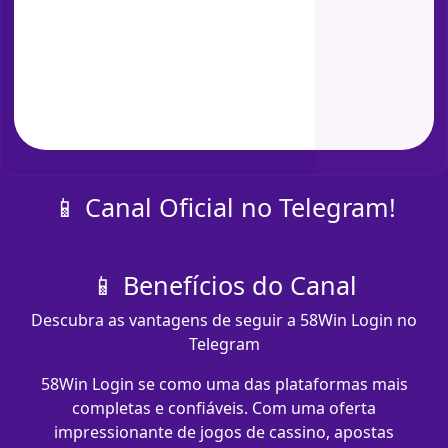
📱 Canal Oficial no Telegram!
📱 Benefícios do Canal
Descubra as vantagens de seguir a 58Win Login no
Telegram
58Win Login se como uma das plataformas mais
completas e confiáveis. Com uma oferta
impressionante de jogos de cassino, apostas