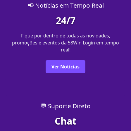
📢 Notícias em Tempo Real
24/7
Fique por dentro de todas as novidades,
promoções e eventos da 58Win Login em tempo
real!
Ver Notícias
💬 Suporte Direto
Chat