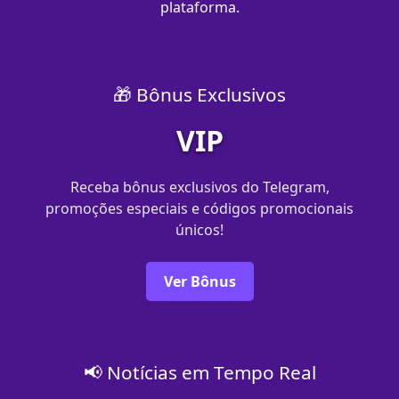
plataforma.
🎁 Bônus Exclusivos
VIP
Receba bônus exclusivos do Telegram,
promoções especiais e códigos promocionais
únicos!
Ver Bônus
📢 Notícias em Tempo Real