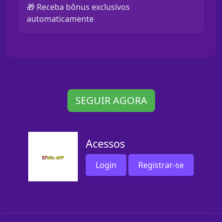
🎁 Receba bônus exclusivos
automaticamente
SEGUIR AGORA
Acessos
Login
Registrar-se