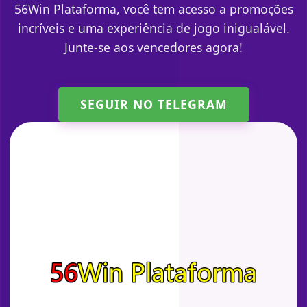
56Win Plataforma, você tem acesso a promoções
incríveis e uma experiência de jogo inigualável.
Junte-se aos vencedores agora!
SEGUIR NO TELEGRAM