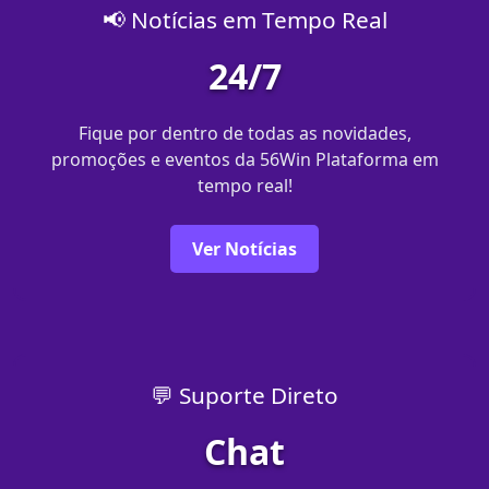
📢 Notícias em Tempo Real
24/7
Fique por dentro de todas as novidades,
promoções e eventos da 56Win Plataforma em
tempo real!
Ver Notícias
💬 Suporte Direto
Chat