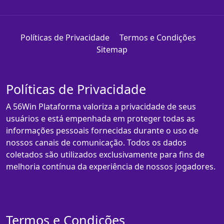
Políticas de Privacidade
Termos e Condições
Sitemap
Políticas de Privacidade
A 56Win Plataforma valoriza a privacidade de seus
usuários e está empenhada em proteger todas as
informações pessoais fornecidas durante o uso de
nossos canais de comunicação. Todos os dados
coletados são utilizados exclusivamente para fins de
melhoria contínua da experiência de nossos jogadores.
Termos e Condições