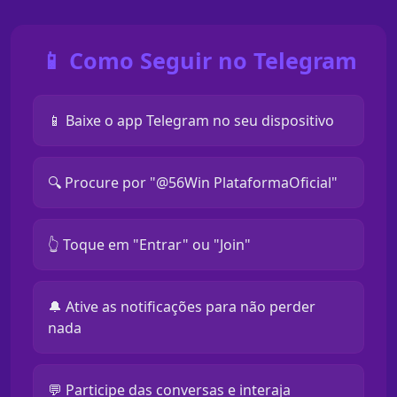
📱 Como Seguir no Telegram
📱 Baixe o app Telegram no seu dispositivo
🔍 Procure por "@56Win PlataformaOficial"
👆 Toque em "Entrar" ou "Join"
🔔 Ative as notificações para não perder
nada
💬 Participe das conversas e interaja