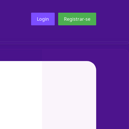
Login
Registrar-se