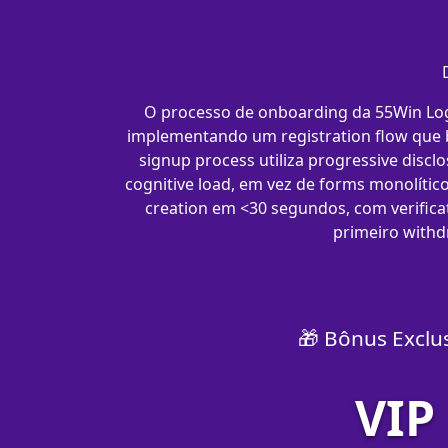
O processo de onboarding da 55Win Logi
implementando um registration flow que b
signup process utiliza progressive disc
cognitive load, em vez de forms monolítico
creation em <30 segundos, com verificat
primeiro withd
🎁 Bônus Exclu
VIP