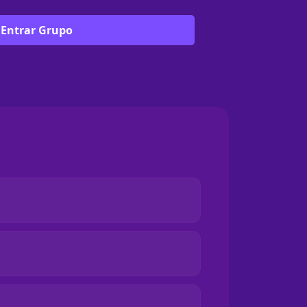
Entrar Grupo