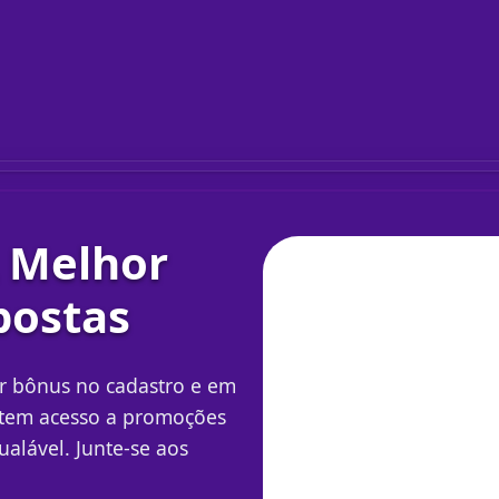
A Melhor
postas
r bônus no cadastro e em
 tem acesso a promoções
ualável. Junte-se aos