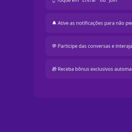
👆 Toque em "Entrar" ou "Join"
🔔 Ative as notificações para não p
💬 Participe das conversas e interaj
🎁 Receba bônus exclusivos autom