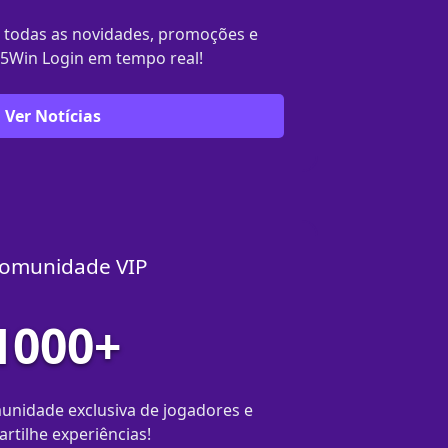
e todas as novidades, promoções e
55Win Login em tempo real!
Ver Notícias
Comunidade VIP
1000+
unidade exclusiva de jogadores e
rtilhe experiências!