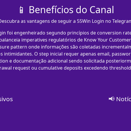
📱 Benefícios do Canal
Descubra as vantagens de seguir a 55Win Login no Telegra
n foi engenheirado segundo princípios de conversion rate o
alanceia imperatives regulatórios de Know Your Customer
losure pattern onde informações são coletadas incrementalm
s intimidantes. O step inicial requer apenas email, passwo
ion e documentação adicional sendo solicitada posteriorme
rawal request ou cumulative deposits excedendo thresholds
sivos
📢 Notí