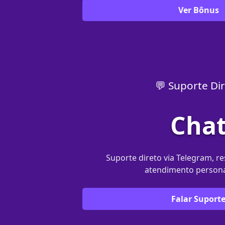
Ver Bônus
💬 Suporte Di
Cha
Suporte direto via Telegram, r
atendimento persona
Falar Suport