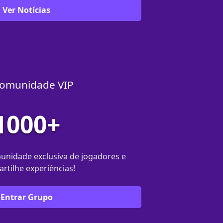
Ver Notícias
Comunidade VIP
1000+
unidade exclusiva de jogadores e
rtilhe experiências!
Entrar Grupo