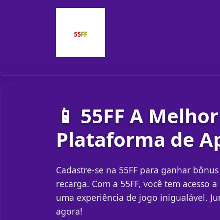
📱 55FF A Melhor
Plataforma de A
Cadastre-se na 55FF para ganhar bônus
recarga. Com a 55FF, você tem acesso a
uma experiência de jogo inigualável. J
agora!