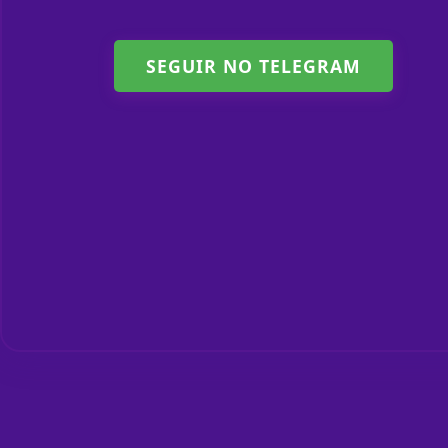
SEGUIR NO TELEGRAM