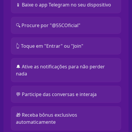
📱 Baixe o app Telegram no seu dispositivo
🔍 Procure por "@55COficial"
👆 Toque em "Entrar" ou "Join"
🔔 Ative as notificações para não perder
nada
💬 Participe das conversas e interaja
🎁 Receba bônus exclusivos
automaticamente