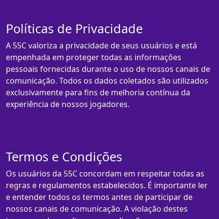
Políticas de Privacidade
A 55C valoriza a privacidade de seus usuários e está
empenhada em proteger todas as informações
pessoais fornecidas durante o uso de nossos canais de
comunicação. Todos os dados coletados são utilizados
exclusivamente para fins de melhoria contínua da
experiência de nossos jogadores.
Termos e Condições
Os usuários da 55C concordam em respeitar todas as
regras e regulamentos estabelecidos. É importante ler
e entender todos os termos antes de participar de
nossos canais de comunicação. A violação destes