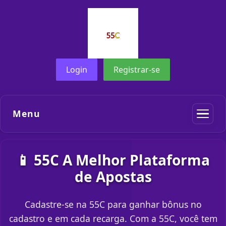
Login
Registrar-se
Menu
📱 55C A Melhor Plataforma
de Apostas
Cadastre-se na 55C para ganhar bônus no
cadastro e em cada recarga. Com a 55C, você tem