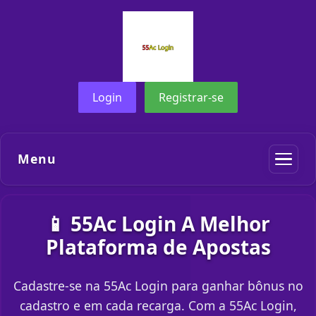
Login
Registrar-se
Menu
📱 55Ac Login A Melhor
Plataforma de Apostas
Cadastre-se na 55Ac Login para ganhar bônus no
cadastro e em cada recarga. Com a 55Ac Login,