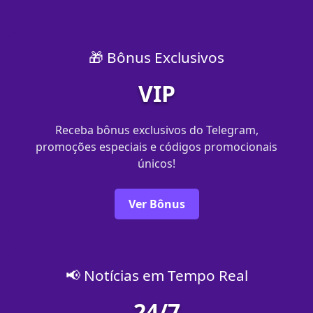
🎁 Bônus Exclusivos
VIP
Receba bônus exclusivos do Telegram,
promoções especiais e códigos promocionais
únicos!
Ver Bônus
📢 Notícias em Tempo Real
24/7