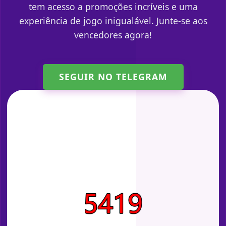
tem acesso a promoções incríveis e uma
experiência de jogo inigualável. Junte-se aos
vencedores agora!
SEGUIR NO TELEGRAM