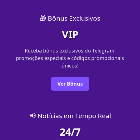
🎁 Bônus Exclusivos
VIP
Receba bônus exclusivos do Telegram,
promoções especiais e códigos promocionais
únicos!
Ver Bônus
📢 Notícias em Tempo Real
24/7