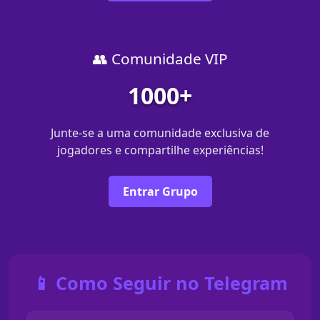
👥 Comunidade VIP
1000+
Junte-se a uma comunidade exclusiva de
jogadores e compartilhe experiências!
Entrar Grupo
📱 Como Seguir no Telegram