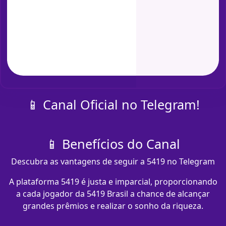
📱 Canal Oficial no Telegram!
📱 Benefícios do Canal
Descubra as vantagens de seguir a 5419 no Telegram
A plataforma 5419 é justa e imparcial, proporcionando
a cada jogador da 5419 Brasil a chance de alcançar
grandes prêmios e realizar o sonho da riqueza.