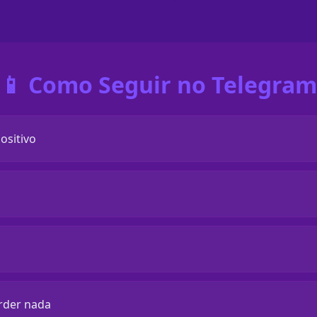
📱 Como Seguir no Telegram
ositivo
erder nada