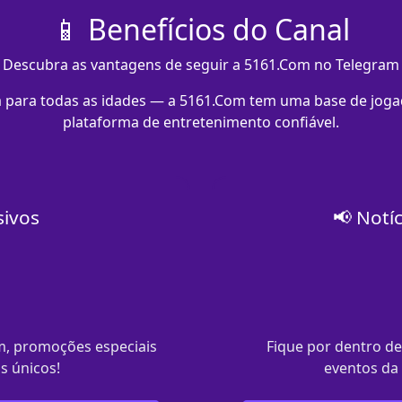
📱 Benefícios do Canal
Descubra as vantagens de seguir a 5161.Com no Telegram
a para todas as idades — a 5161.Com tem uma base de jog
plataforma de entretenimento confiável.
sivos
📢 Notí
m, promoções especiais
Fique por dentro d
s únicos!
eventos da