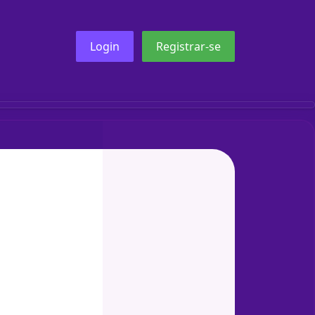
Login
Registrar-se