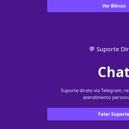
Ver Bônus
💬 Suporte Di
Cha
Suporte direto via Telegram, r
atendimento persona
Falar Suport