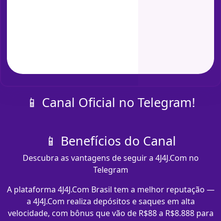
📱 Canal Oficial no Telegram!
📱 Benefícios do Canal
Descubra as vantagens de seguir a 4J4J.Com no
Telegram
A plataforma 4J4J.Com Brasil tem a melhor reputação —
a 4J4J.Com realiza depósitos e saques em alta
velocidade, com bônus que vão de R$88 a R$8.888 para