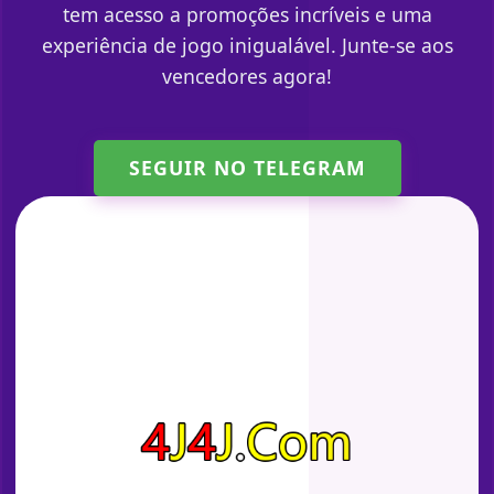
tem acesso a promoções incríveis e uma
experiência de jogo inigualável. Junte-se aos
vencedores agora!
SEGUIR NO TELEGRAM