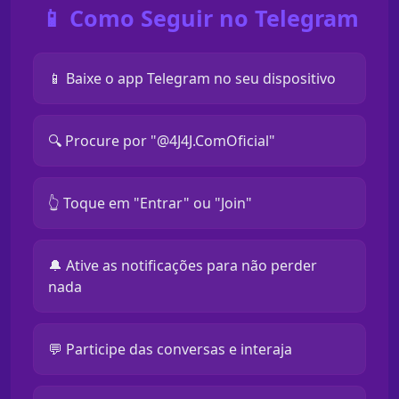
📱 Como Seguir no Telegram
📱 Baixe o app Telegram no seu dispositivo
🔍 Procure por "@4J4J.ComOficial"
👆 Toque em "Entrar" ou "Join"
🔔 Ative as notificações para não perder
nada
💬 Participe das conversas e interaja