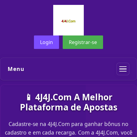
Login
Registrar-se
Menu
📱 4J4J.Com A Melhor
Plataforma de Apostas
Cadastre-se na 4J4J.Com para ganhar bônus no
cadastro e em cada recarga. Com a 4J4J.Com, você