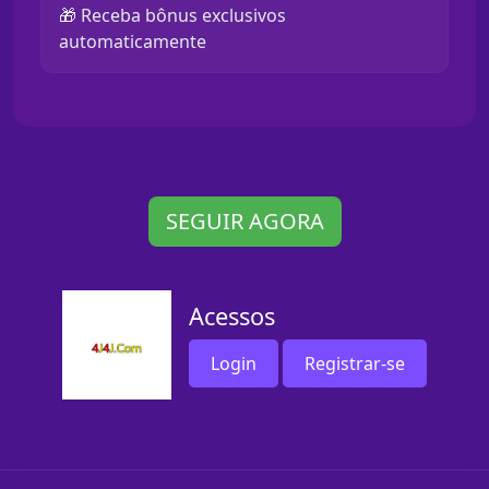
🎁 Receba bônus exclusivos
automaticamente
SEGUIR AGORA
Acessos
Login
Registrar-se