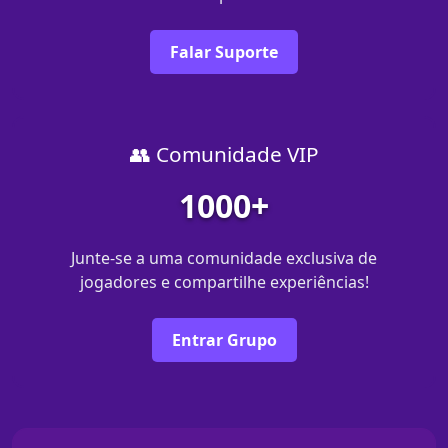
Falar Suporte
👥 Comunidade VIP
1000+
Junte-se a uma comunidade exclusiva de
jogadores e compartilhe experiências!
Entrar Grupo