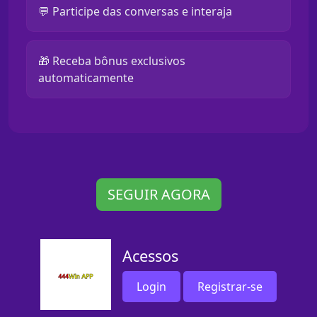
💬 Participe das conversas e interaja
🎁 Receba bônus exclusivos
automaticamente
SEGUIR AGORA
Acessos
Login
Registrar-se