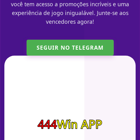
você tem acesso a promoções incríveis e uma
experiência de jogo inigualável. Junte-se aos
vencedores agora!
SEGUIR NO TELEGRAM