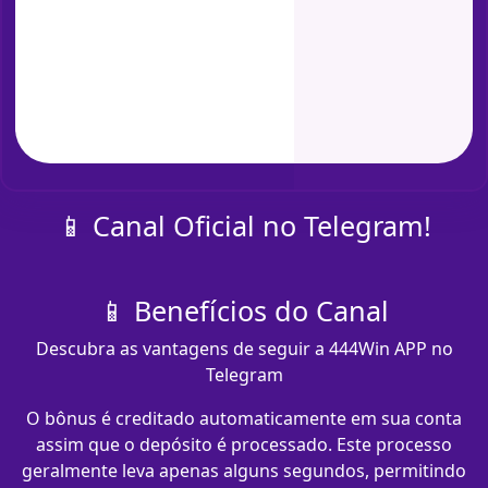
📱 Canal Oficial no Telegram!
📱 Benefícios do Canal
Descubra as vantagens de seguir a 444Win APP no
Telegram
O bônus é creditado automaticamente em sua conta
assim que o depósito é processado. Este processo
geralmente leva apenas alguns segundos, permitindo