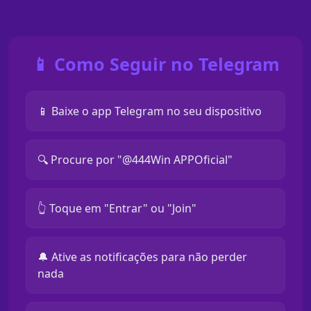
📱 Como Seguir no Telegram
📱 Baixe o app Telegram no seu dispositivo
🔍 Procure por "@444Win APPOficial"
👆 Toque em "Entrar" ou "Join"
🔔 Ative as notificações para não perder
nada