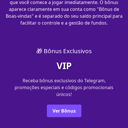
que você comece a jogar imediatamente. O bônus
aparece claramente em sua conta como "Bônus de
Boas-vindas" e é separado do seu saldo principal para
facilitar o controle e a gestão de fundos.
🎁 Bônus Exclusivos
VIP
Receba bônus exclusivos do Telegram,
promoções especiais e códigos promocionais
únicos!
Ver Bônus