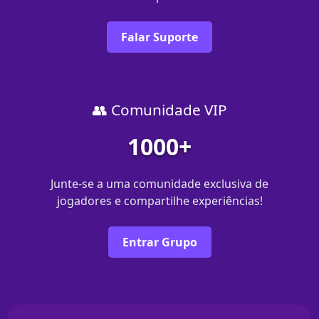
Falar Suporte
👥 Comunidade VIP
1000+
Junte-se a uma comunidade exclusiva de
jogadores e compartilhe experiências!
Entrar Grupo