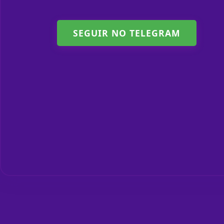
SEGUIR NO TELEGRAM