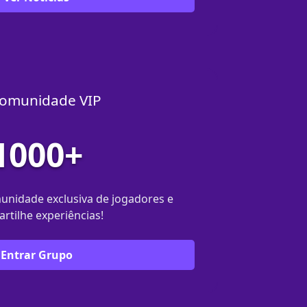
Comunidade VIP
1000+
unidade exclusiva de jogadores e
rtilhe experiências!
Entrar Grupo