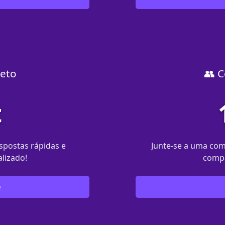
reto
👥 
t
espostas rápidas e
Junte-se a uma com
lizado!
compa
e