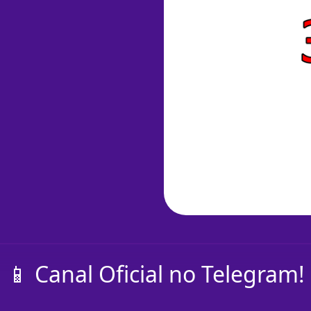
📱 Canal Oficial no Telegram!