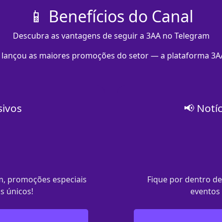
📱 Benefícios do Canal
Descubra as vantagens de seguir a 3AA no Telegram
A lançou as maiores promoções do setor — a plataforma 3AA 
sivos
📢 Notí
m, promoções especiais
Fique por dentro d
s únicos!
eventos