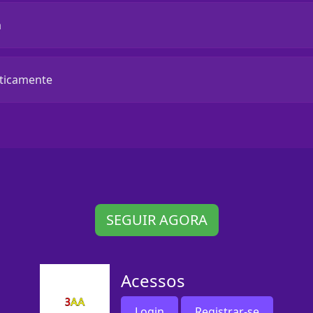
a
aticamente
SEGUIR AGORA
Acessos
Login
Registrar-se