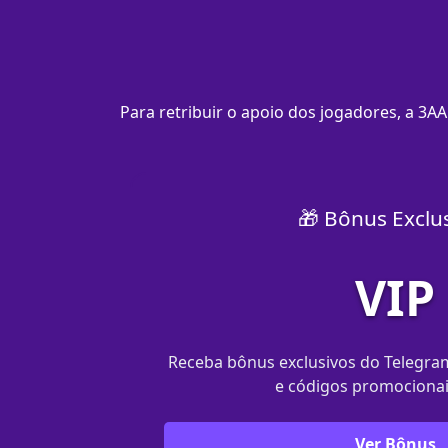
Para retribuir o apoio dos jogadores, a 3A
🎁 Bônus Exclu
VIP
Receba bônus exclusivos do Telegra
e códigos promocionai
Ver Bônus