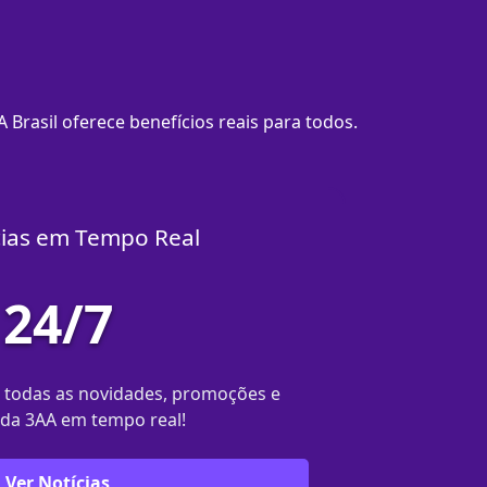
Brasil oferece benefícios reais para todos.
cias em Tempo Real
24/7
e todas as novidades, promoções e
 da 3AA em tempo real!
Ver Notícias