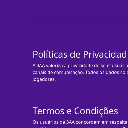
Políticas de Privacida
A 3AA valoriza a privacidade de seus usuár
canais de comunicação. Todos os dados cole
jogadores.
Termos e Condições
Os usuários da 3AA concordam em respeitar 