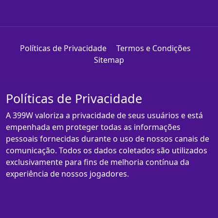
Políticas de Privacidade
Termos e Condições
Sitemap
Políticas de Privacidade
A 399W valoriza a privacidade de seus usuários e está
empenhada em proteger todas as informações
pessoais fornecidas durante o uso de nossos canais de
comunicação. Todos os dados coletados são utilizados
exclusivamente para fins de melhoria contínua da
experiência de nossos jogadores.