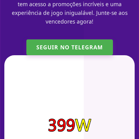
tem acesso a promoções incríveis e uma
experiência de jogo inigualável. Junte-se aos
vencedores agora!
SEGUIR NO TELEGRAM