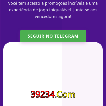
você tem acesso a promoções incríveis e uma
experiência de jogo inigualável. Junte-se aos
vencedores agora!
SEGUIR NO TELEGRAM