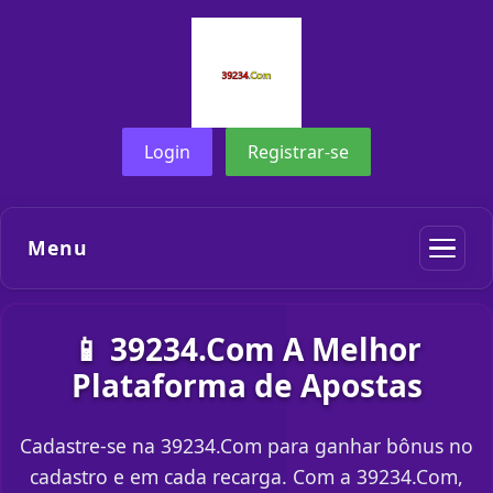
Login
Registrar-se
Menu
📱 39234.Com A Melhor
Plataforma de Apostas
Cadastre-se na 39234.Com para ganhar bônus no
cadastro e em cada recarga. Com a 39234.Com,