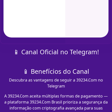
📱 Canal Oficial no Telegram!
📱 Benefícios do Canal
Descubra as vantagens de seguir a 39234.Com no
Telegram
A 39234.Com aceita múltiplas formas de pagamento —
a plataforma 39234.Com Brasil prioriza a segurança da
informação com criptografia avançada para suas