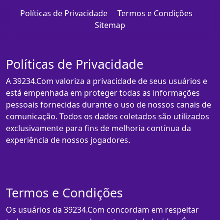
Políticas de Privacidade
Termos e Condições
Sitemap
Políticas de Privacidade
A 39234.Com valoriza a privacidade de seus usuários e
está empenhada em proteger todas as informações
pessoais fornecidas durante o uso de nossos canais de
comunicação. Todos os dados coletados são utilizados
exclusivamente para fins de melhoria contínua da
experiência de nossos jogadores.
Termos e Condições
Os usuários da 39234.Com concordam em respeitar