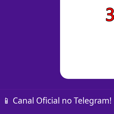
📱 Canal Oficial no Telegram!