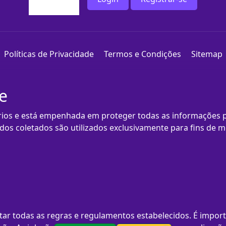
Políticas de Privacidade
Termos e Condições
Sitemap
de
ários e está empenhada em proteger todas as informações 
os coletados são utilizados exclusivamente para fins de m
r todas as regras e regulamentos estabelecidos. É import