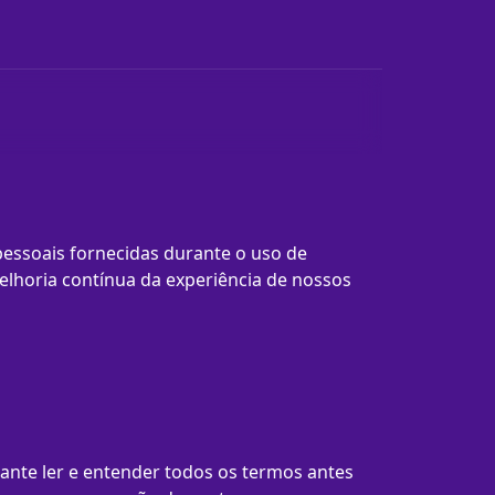
pessoais fornecidas durante o uso de
elhoria contínua da experiência de nossos
ante ler e entender todos os termos antes