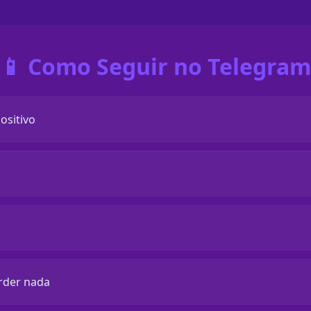
📱 Como Seguir no Telegram
ositivo
erder nada