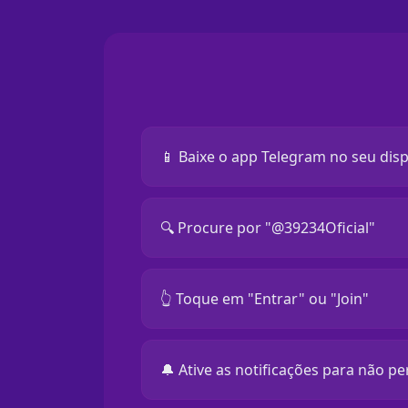
📱 Baixe o app Telegram no seu disp
🔍 Procure por "@39234Oficial"
👆 Toque em "Entrar" ou "Join"
🔔 Ative as notificações para não p