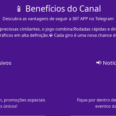
📱 Benefícios do Canal
Descubra as vantagens de seguir a 36T APP no Telegram
eciosas cintilantes, o jogo combina:Rodadas rápidas e d
ráficos em alta definição.💎 Cada giro é uma nova chance de
sivos
📢 Notí
m, promoções especiais
Fique por dentro d
s únicos!
eventos d