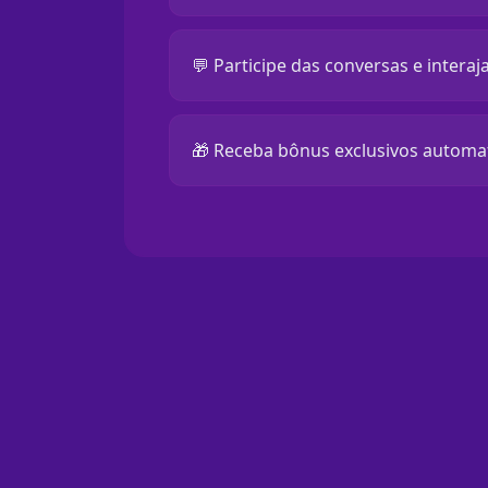
💬 Participe das conversas e interaj
🎁 Receba bônus exclusivos autom