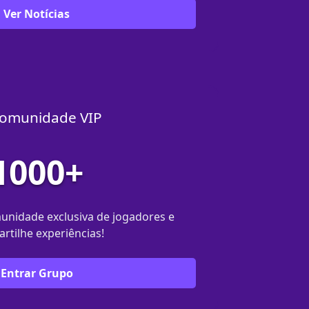
Ver Notícias
Comunidade VIP
1000+
unidade exclusiva de jogadores e
rtilhe experiências!
Entrar Grupo