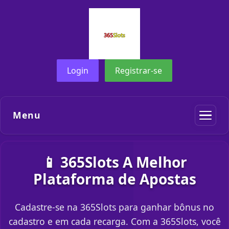
Login
Registrar-se
Menu
📱 365Slots A Melhor
Plataforma de Apostas
Cadastre-se na 365Slots para ganhar bônus no
cadastro e em cada recarga. Com a 365Slots, você