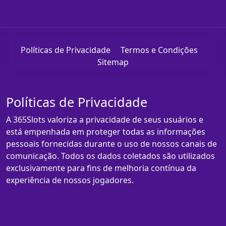
Políticas de Privacidade
Termos e Condições
Sitemap
Políticas de Privacidade
A 365Slots valoriza a privacidade de seus usuários e
está empenhada em proteger todas as informações
pessoais fornecidas durante o uso de nossos canais de
comunicação. Todos os dados coletados são utilizados
exclusivamente para fins de melhoria contínua da
experiência de nossos jogadores.