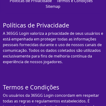
Políticas de Privacidade
Termos e Condições
Sitemap
Políticas de Privacidade
A 365GG Login valoriza a privacidade de seus usuários e
está empenhada em proteger todas as informações
pessoais fornecidas durante o uso de nossos canais de
comunicação. Todos os dados coletados são utilizados
exclusivamente para fins de melhoria contínua da
experiência de nossos jogadores.
Termos e Condições
Os usuários da 365GG Login concordam em respeitar
todas as regras e regulamentos estabelecidos. É