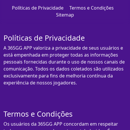
Políticas de Privacidade
Termos e Condições
Sitemap
Políticas de Privacidade
A 365GG APP valoriza a privacidade de seus usuários e
está empenhada em proteger todas as informações
pessoais fornecidas durante o uso de nossos canais de
comunicação. Todos os dados coletados são utilizados
exclusivamente para fins de melhoria contínua da
experiência de nossos jogadores.
Termos e Condições
Os usuários da 365GG APP concordam em respeitar