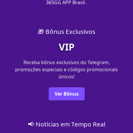
365GG APP Brasil .
🎁 Bônus Exclusivos
VIP
Receba bônus exclusivos do Telegram,
promoções especiais e códigos promocionais
únicos!
Ver Bônus
📢 Notícias em Tempo Real