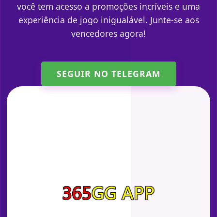
você tem acesso a promoções incríveis e uma
experiência de jogo inigualável. Junte-se aos
vencedores agora!
SEGUIR NO TELEGRAM