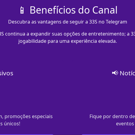
📱 Benefícios do Canal
Descubra as vantagens de seguir a 33S no Telegram
3S continua a expandir suas opções de entretenimento; a 3
jogabilidade para uma experiência elevada.
sivos
📢 Notí
m, promoções especiais
Fique por dentro d
s únicos!
eventos