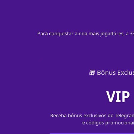
Para conquistar ainda mais jogadores, a 3
🎁 Bônus Exclu
VIP
Receba bônus exclusivos do Telegra
e códigos promocionai