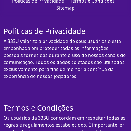
Políticas de Privacidade
Termos e Condições
Sitemap
Políticas de Privacidade
A 333U valoriza a privacidade de seus usuários e está
empenhada em proteger todas as informações
pessoais fornecidas durante o uso de nossos canais de
comunicação. Todos os dados coletados são utilizados
exclusivamente para fins de melhoria contínua da
experiência de nossos jogadores.
Termos e Condições
Os usuários da 333U concordam em respeitar todas as
regras e regulamentos estabelecidos. É importante ler