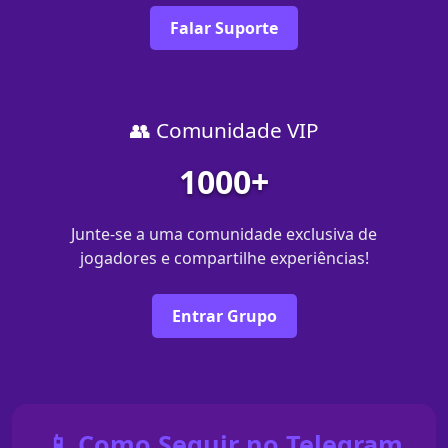
Falar Suporte
👥 Comunidade VIP
1000+
Junte-se a uma comunidade exclusiva de
jogadores e compartilhe experiências!
Entrar Grupo
📱 Como Seguir no Telegram