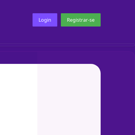
Login
Registrar-se