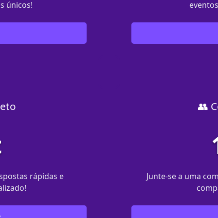
s únicos!
eventos
reto
👥 
t
espostas rápidas e
Junte-se a uma com
lizado!
compa
e