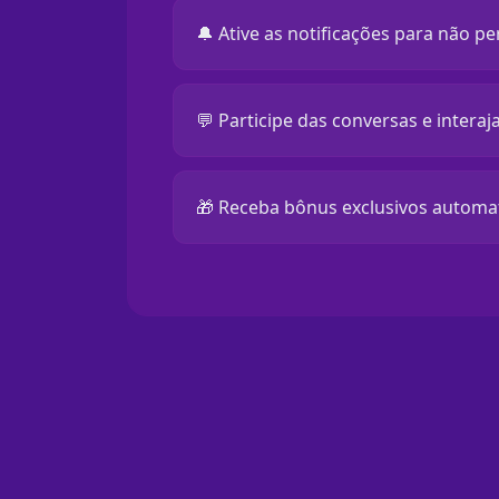
🔔 Ative as notificações para não p
💬 Participe das conversas e interaj
🎁 Receba bônus exclusivos autom