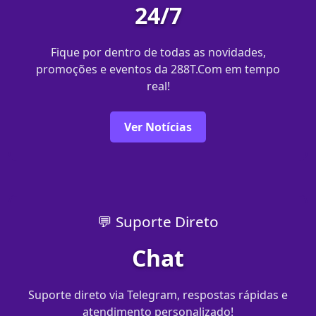
24/7
Fique por dentro de todas as novidades,
promoções e eventos da 288T.Com em tempo
real!
Ver Notícias
💬 Suporte Direto
Chat
Suporte direto via Telegram, respostas rápidas e
atendimento personalizado!