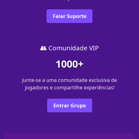
Falar Suporte
👥 Comunidade VIP
1000+
Junte-se a uma comunidade exclusiva de
jogadores e compartilhe experiências!
Entrar Grupo