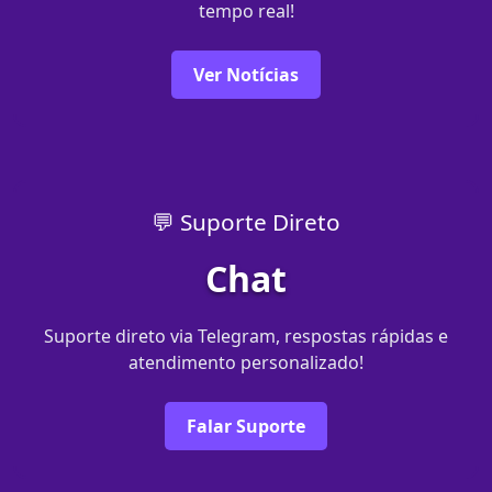
tempo real!
Ver Notícias
💬 Suporte Direto
Chat
Suporte direto via Telegram, respostas rápidas e
atendimento personalizado!
Falar Suporte