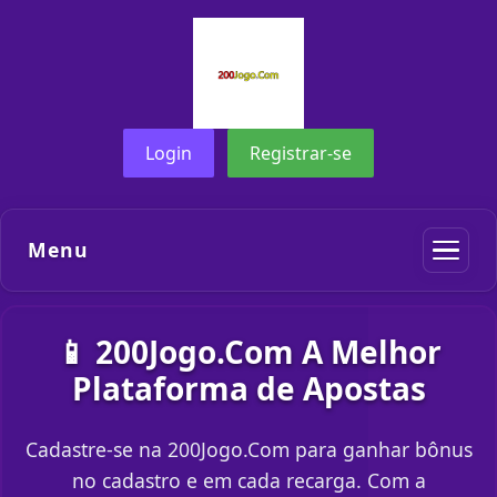
Login
Registrar-se
Menu
📱 200Jogo.Com A Melhor
Plataforma de Apostas
Cadastre-se na 200Jogo.Com para ganhar bônus
no cadastro e em cada recarga. Com a