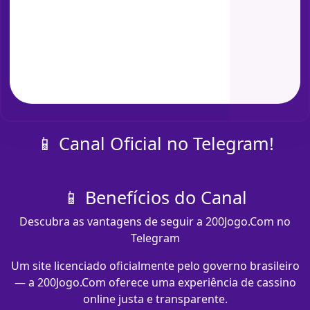
📱 Canal Oficial no Telegram!
📱 Benefícios do Canal
Descubra as vantagens de seguir a 200Jogo.Com no
Telegram
Um site licenciado oficialmente pelo governo brasileiro
— a 200Jogo.Com oferece uma experiência de cassino
online justa e transparente.