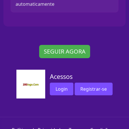
automaticamente
SEGUIR AGORA
Acessos
Login
Registrar-se