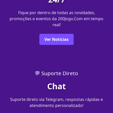
Fique por dentro de todas as novidades,
promoções e eventos da 200Jogo.Com em tempo
real!
Ver Notícias
💬 Suporte Direto
Chat
Suporte direto via Telegram, respostas rápidas e
atendimento personalizado!