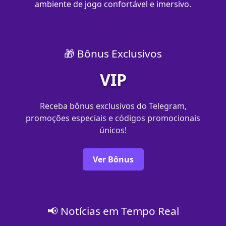
ambiente de jogo confortável e imersivo.
🎁 Bônus Exclusivos
VIP
Receba bônus exclusivos do Telegram,
promoções especiais e códigos promocionais
únicos!
Ver Bônus
📢 Notícias em Tempo Real