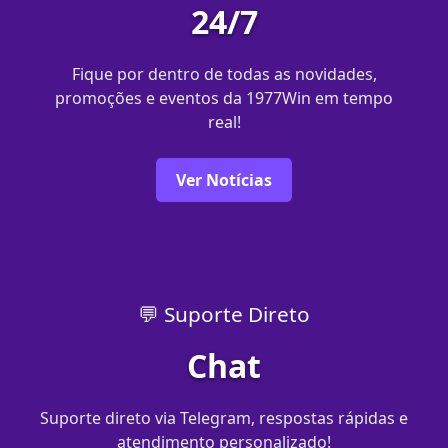
24/7
Fique por dentro de todas as novidades,
promoções e eventos da 1977Win em tempo
real!
Ver Notícias
💬 Suporte Direto
Chat
Suporte direto via Telegram, respostas rápidas e
atendimento personalizado!