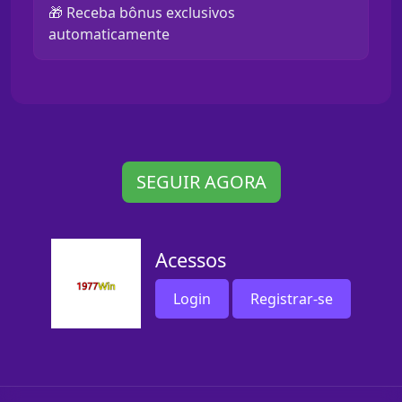
🎁 Receba bônus exclusivos
automaticamente
SEGUIR AGORA
Acessos
Login
Registrar-se