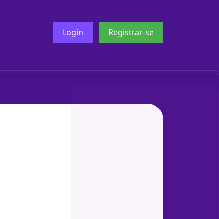
Login
Registrar-se