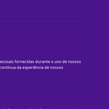
essoais fornecidas durante o uso de nossos
 contínua da experiência de nossos