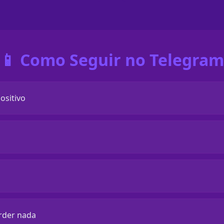
📱 Como Seguir no Telegram
ositivo
erder nada