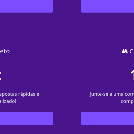
reto
👥 
t
espostas rápidas e
Junte-se a uma com
lizado!
compa
e