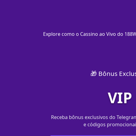
Explore como o Cassino ao Vivo do 188W
🎁 Bônus Exclu
VIP
Receba bônus exclusivos do Telegra
e códigos promocionai