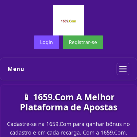
Login
Registrar-se
Menu
📱 1659.Com A Melhor
Plataforma de Apostas
Cadastre-se na 1659.Com para ganhar bônus no
cadastro e em cada recarga. Com a 1659.Com,