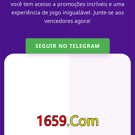
você tem acesso a promoções incríveis e uma
experiência de jogo inigualável. Junte-se aos
vencedores agora!
SEGUIR NO TELEGRAM